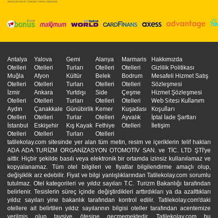
Antalya
Yalova
Gemi
Alanya
Marmaris
Hakkımızda
Otelleri
Otelleri
Turları
Otelleri
Otelleri
Gizlilik Politikası
Muğla
Afyon
Kültür
Belek
Bodrum
Mesafeli Hizmet Satış
Otelleri
Otelleri
Turları
Otelleri
Otelleri
Sözleşmesi
İzmir
Ankara
Yurtdışı
Side
Çeşme
Hizmet Şözleşmesi
Web Sitesi Kullanım
Otelleri
Otelleri
Turları
Otelleri
Otelleri
Koşulları
Aydın
Çanakkale
Günübirlik
Kemer
Kuşadası
Otelleri
Otelleri
Turlar
Otelleri
Ayvalık
İptal İade Şartları
İstanbul
Eskişehir
Kış Kayak
Fethiye
Otelleri
İletişim
Otelleri
Otelleri
Turları
Otelleri
tatilekolay.com sitesinde yer alan tüm metin, resim ve içeriklerin telif hakları
ADA ADA TURİZM ORGANİZASYON OTOMOTİV SAN. ve TİC. LTD ŞTİ'ye
aittir. Hiçbir şekilde basılı veya elektronik bir ortamda izinsiz kullanılamaz ve
kopyalanamaz. Tüm otel bilgileri ve fiyatlar bilgilendirme amaçlı olup,
değişiklik arz edebilir. Fiyat ve bilgi yanlışlıklarından Tatilekolay.com sorumlu
tutulmaz. Otel kategorileri ve yıldız sayıları T.C. Turizm Bakanlığı tarafından
belirlenir. Tesislerin süreç içinde değiştirdikleri arttırdıkları ya da azalttıkları
yıldız sayıları yine bakanlık tarafından kontrol edilir. Tatilekolay.com'daki
otellere ait belirtilen yıldız sayılarının bilgisi oteller tarafından acentemize
verilmiş olup tavsiye ötesine geçmemektedir. Tatilekolay.com bu