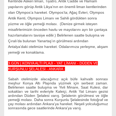
Kentinde Askeri liman, Tiyatro, Antik Cadde ve Hamam
yapılarını görüp Antik Likya'nın en önemli liman kentlerinden
olan Olympos’a hareket. Olympos’ta; Ağaç Evleri, Olympos
Antik Kenti, Olympos Limanı ve Sahili gördükten sonra
yüzme ve öğle yemeği molası. (Denize girmek isteyen
misafirlerimizin önceden havlu ve mayolarını ayrı bir çantaya
hazırlamalarını tavsiye edilir.) Belirlenen saatte buluşma ve
Çıralı’da bulunan Yanartaş’ın görülmesi ardından
Antalya’daki otelimize hareket. Odalarımıza yerleşme, akşam
yemeği ve konaklama.
3.GÜN | KONYA ALTI PLAJI - YAT LİMANI - DÜDEN VE
KURŞUNLU ŞELALESİ - ANKARA :
Sabah otelimizde alacağımız açık büfe kahvaltı sonrası
meşhur Konya Altı Plajında yüzmek için serbest zaman.
Belirlenen saatte buluşma ve Yivli Minare, Saat Kulesi, dar
sokakları ve tarihi evleriyle Kaleiçi, Antik Yat Limanı gezisi
ardından Düden Şelalesi varış. Şelalenin görülmesi ve öğle
yemeği molası. Daha sonra Kurşunlu Şelalesinde fotoğraf ve
çay molası ardından Ankara’ya hareket. Neşeli yolculuğumuz
sonrasında gece saatlerinde Ankara’ya varış.