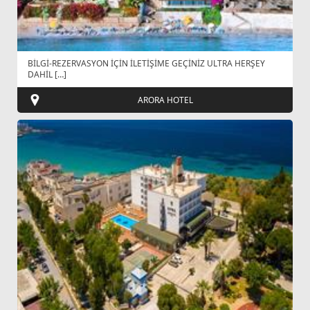
BİLGİ-REZERVASYON İÇİN İLETİŞİME GEÇİNİZ ULTRA HERŞEY
DAHİL […]
ARORA HOTEL