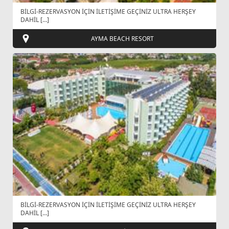
BİLGİ-REZERVASYON İÇİN İLETİŞİME GEÇİNİZ ULTRA HERŞEY
DAHİL […]
AYMA BEACH RESORT
BİLGİ-REZERVASYON İÇİN İLETİŞİME GEÇİNİZ ULTRA HERŞEY
DAHİL […]