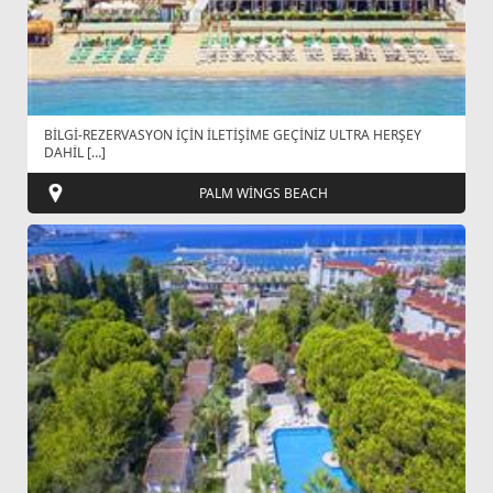
BİLGİ-REZERVASYON İÇİN İLETİŞİME GEÇİNİZ ULTRA HERŞEY
DAHİL […]
PALM WİNGS BEACH