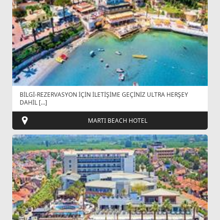
BİLGİ-REZERVASYON İÇİN İLETİŞİME GEÇİNİZ ULTRA HERŞEY
DAHİL […]
MARTI BEACH HOTEL