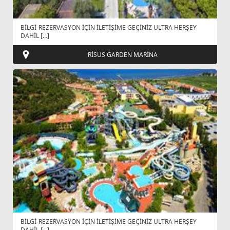
BİLGİ-REZERVASYON İÇİN İLETİŞİME GEÇİNİZ ULTRA HERŞEY
DAHİL […]
RİSUS GARDEN MARİNA
BİLGİ-REZERVASYON İÇİN İLETİŞİME GEÇİNİZ ULTRA HERŞEY
DAHİL […]