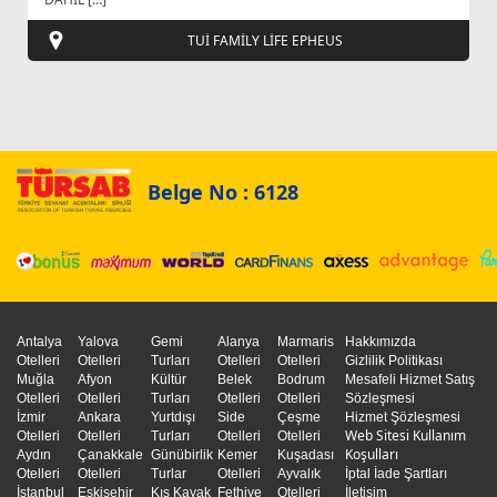
TUİ FAMİLY LİFE EPHEUS
Belge No : 6128
Antalya
Yalova
Gemi
Alanya
Marmaris
Hakkımızda
Otelleri
Otelleri
Turları
Otelleri
Otelleri
Gizlilik Politikası
Muğla
Afyon
Kültür
Belek
Bodrum
Mesafeli Hizmet Satış
Otelleri
Otelleri
Turları
Otelleri
Otelleri
Sözleşmesi
İzmir
Ankara
Yurtdışı
Side
Çeşme
Hizmet Şözleşmesi
Web Sitesi Kullanım
Otelleri
Otelleri
Turları
Otelleri
Otelleri
Koşulları
Aydın
Çanakkale
Günübirlik
Kemer
Kuşadası
Otelleri
Otelleri
Turlar
Otelleri
Ayvalık
İptal İade Şartları
İstanbul
Eskişehir
Kış Kayak
Fethiye
Otelleri
İletişim