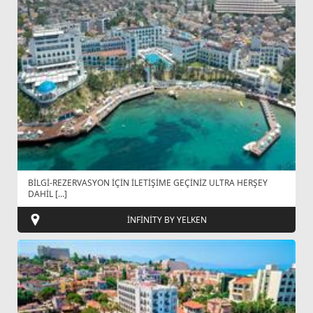
BİLGİ-REZERVASYON İÇİN İLETİŞİME GEÇİNİZ ULTRA HERŞEY
DAHİL […]
İNFİNİTY BY YELKEN