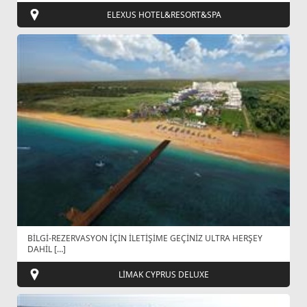
ELEXUS HOTEL&RESORT&SPA
BİLGİ-REZERVASYON İÇİN İLETİŞİME GEÇİNİZ ULTRA HERŞEY
DAHİL […]
LİMAK CYPRUS DELUXE