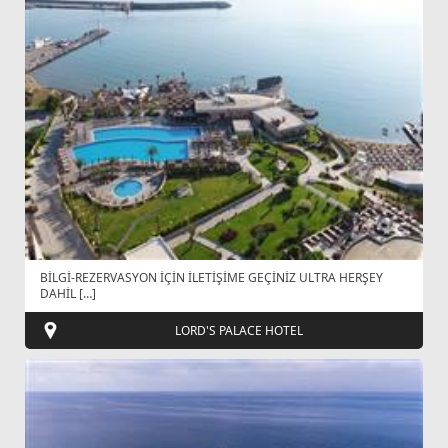
BİLGİ-REZERVASYON İÇİN İLETİŞİME GEÇİNİZ ULTRA HERŞEY
DAHİL […]
LORD'S PALACE HOTEL