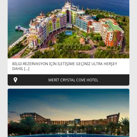
BİLGİ-REZERVASYON İÇİN İLETİŞİME GEÇİNİZ ULTRA HERŞEY
DAHİL […]
MERİT CRYSTAL COVE HOTEL