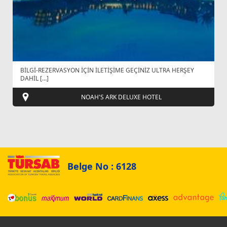
BİLGİ-REZERVASYON İÇİN İLETİŞİME GEÇİNİZ ULTRA HERŞEY
DAHİL […]
NOAH'S ARK DELUXE HOTEL
Belge No : 6128