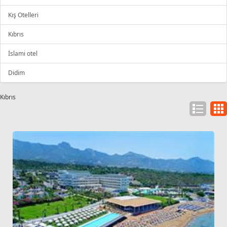
Kış Otelleri
Kıbrıs
İslami otel
Didim
Kıbrıs