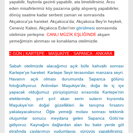
yapabilir, faytonla gezinti yapabilir, ata binebilirsiniz. Arzu
eden misafirlerimiz köy pazarına gidip alışveriş yapabilirler,
dönüş saatine kadar serbest zaman ve sonrasında
Akçakoca'ya hareket. Akçakoca'da;
Akçakoca Bey’in heykeli,
Ceneviz Kalesi, Akçakoca Evleri’nin
görülmesi
sonrasında
otelimize yerleşme.
CANLI MÜZİK EŞLİĞİNDE
akşam
yemeğimizin alınması ve konaklama otelimizde.
2.GÜN | KARTEPE - MAŞUKİYE - SAPANCA - ANKARA :
Sabah otelimizde alacağımız açık büfe kahvaltı sonrası
Kartepe'ye hareket.
Kartepe Seyir terasından manzara seyri.
Havanın açık olması durumunda Sapanca gölünü
fotoğraflıyoruz. Ardından
Maşukiye'de; doğa ile iç içe
yapacak olduğumuz yürüyüşümüz sırasında Kartepe’nin
eteklerinde, şırıl şırıl akan serin suların kıyısında
Maşukiye’nin doğal güzellikleri ile tanışma fırsatını
yakalayacaksınız.
Öğle yemeği molası sonrası tektonik
oluşumlar sonucu meydana gelen Sapanca Gölü’ne
gidiyoruz. Kaynağını dağlardan alan bu bakir yerde göl
etrafında çaylarımızı yudumlayıp, yürüyüş yapabilirsiniz.