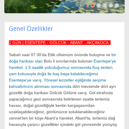
Genel Özellikler
1.GÜN | ESENTEPE - GÖLCÜK - ABANT - AKÇAKOCA :
Sabah saat 07:30’da Etlik ofisimizin önünde buluşma ve
bir
doğa harikası olan
Bolu il sınırlarında bulunan
Esentepe'ye
hareket. 1,5 saatlik yolculuğumuz sonrasında Kuş sesleri,
çam kokusuyla doğa ile baş başa kalabileceğimiz
Esentepe'ye varış. Yöresel lezzetler eşliğinde serpme
kahvaltımızın alınması sonrasında
dört mevsimde dört ayrı
güzellik doğa harikası Gölcük Gölüne varış. Göl etrafında
yapacağımız gezi sonrasında belirlenen saatte tertemiz
havası, doğal güzelliğiyle kentin kargaşasından
uzaklaşabileceğiniz, gönlünüzce soluklanabileceğiniz
cennet’ten bir köşe Abant’a hareket. Abant'ta; tertemiz dağ
havasıyla çarpıcı güzellikler içindeki göl çevresinde yürüyüş