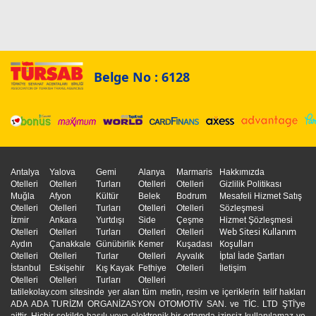
Belge No : 6128
Antalya
Yalova
Gemi
Alanya
Marmaris
Hakkımızda
Otelleri
Otelleri
Turları
Otelleri
Otelleri
Gizlilik Politikası
Muğla
Afyon
Kültür
Belek
Bodrum
Mesafeli Hizmet Satış
Otelleri
Otelleri
Turları
Otelleri
Otelleri
Sözleşmesi
İzmir
Ankara
Yurtdışı
Side
Çeşme
Hizmet Şözleşmesi
Web Sitesi Kullanım
Otelleri
Otelleri
Turları
Otelleri
Otelleri
Koşulları
Aydın
Çanakkale
Günübirlik
Kemer
Kuşadası
Otelleri
Otelleri
Turlar
Otelleri
Ayvalık
İptal İade Şartları
İstanbul
Eskişehir
Kış Kayak
Fethiye
Otelleri
İletişim
Otelleri
Otelleri
Turları
Otelleri
tatilekolay.com sitesinde yer alan tüm metin, resim ve içeriklerin telif hakları
ADA ADA TURİZM ORGANİZASYON OTOMOTİV SAN. ve TİC. LTD ŞTİ'ye
aittir. Hiçbir şekilde basılı veya elektronik bir ortamda izinsiz kullanılamaz ve