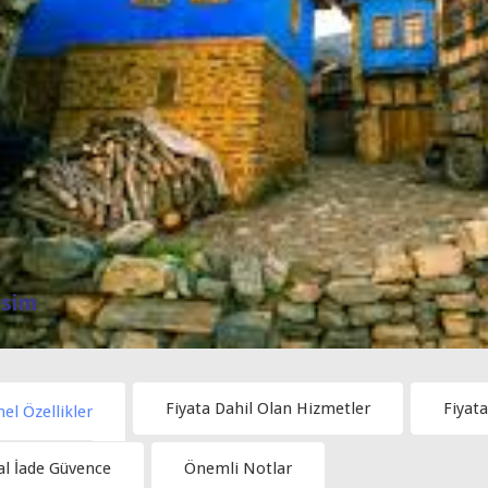
sim
Fiyata Dahil Olan Hizmetler
Fiyat
el Özellikler
al İade Güvence
Önemli Notlar