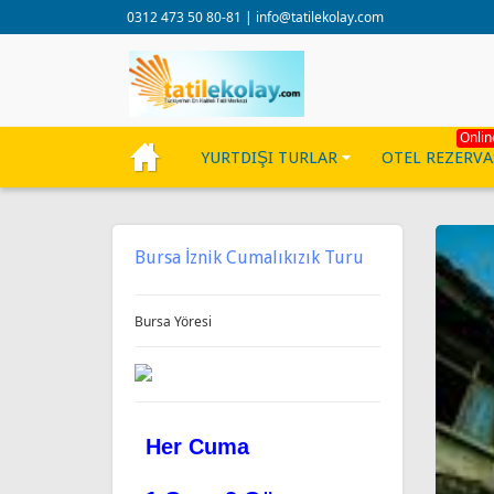
0312 473 50 80-81
|
info@tatilekolay.com
Onlin
YURTDIŞI TURLAR
OTEL REZERV
Bursa İznik Cumalıkızık Turu
Bursa Yöresi
Her Cuma