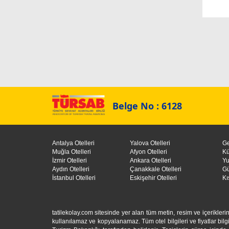
Belge No : 6128
Antalya Otelleri
Yalova Otelleri
Ge
Muğla Otelleri
Afyon Otelleri
Kü
İzmir Otelleri
Ankara Otelleri
Yu
Aydın Otelleri
Çanakkale Otelleri
Gü
İstanbul Otelleri
Eskişehir Otelleri
Kı
tatilekolay.com sitesinde yer alan tüm metin, resim ve içerikl
kullanılamaz ve kopyalanamaz. Tüm otel bilgileri ve fiyatlar bilgil