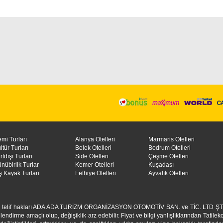
mi Turları
Alanya Otelleri
Marmaris Otelleri
ltür Turları
Belek Otelleri
Bodrum Otelleri
rtdışı Turları
Side Otelleri
Çeşme Otelleri
nübirlik Turlar
Kemer Otelleri
Kuşadası
ş Kayak Turları
Fethiye Otelleri
Ayvalık Otelleri
erin telif hakları ADA ADA TURİZM ORGANİZASYON OTOMOTİV SAN. ve TİC. LTD ŞTİ'ye ai
endirme amaçlı olup, değişiklik arz edebilir. Fiyat ve bilgi yanlışlıklarından Tatilek