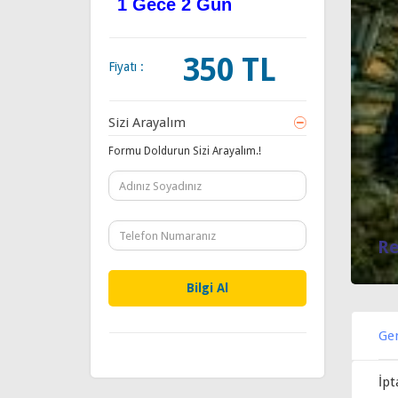
1 Gece 2 Gün
350 TL
Fiyatı :
Sizi Arayalım
Formu Doldurun Sizi Arayalım.!
Re
Gen
İpt