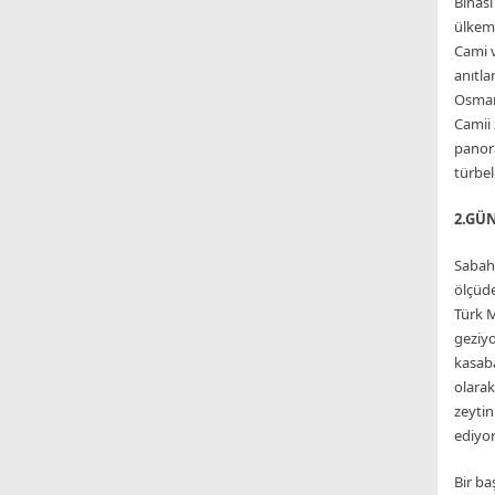
Binası
ülkemi
Cami v
anıtla
Osman
Camii 
panora
türbel
2.GÜN
Sabah
ölçüde
Türk M
geziyo
kasaba
olarak
zeytin
ediyor
Bir b