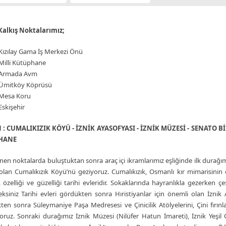
Kalkış Noktalarımız;
Kızılay Gama İş Merkezi Önü
Milli Kütüphane
 Armada Avm
 Ümitköy Köprüsü
 Mesa Koru
Eskişehir
 : CUMALIKIZIK KÖYÜ - İZNİK AYASOFYASI - İZNİK MÜZESİ - SENATO Bİ
PHANE
enen noktalarda buluştuktan sonra araç içi ikramlarımız eşliğinde ilk durağ
lan Cumalıkızık Köyü’nü geziyoruz. Cumalıkızık, Osmanlı kır mimarisinin 
özelliği ve güzelliği tarihi evleridir. Sokaklarında hayranlıkla gezerken 
ksiniz Tarihi evleri gördükten sonra Hıristiyanlar için önemli olan İznik
ten sonra Süleymaniye Paşa Medresesi ve Çinicilik Atölyelerini, Çini fırınlar
oruz. Sonraki durağımız İznik Müzesi (Nilüfer Hatun İmareti), İznik Yeşi