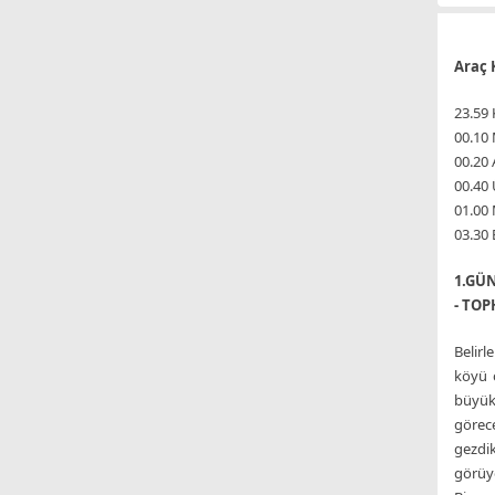
Araç 
23.59 
00.10 
00.20
00.40
01.00
03.30 
1.GÜN
- TO
Belirl
köyü o
büyük 
görece
gezdik
görüy