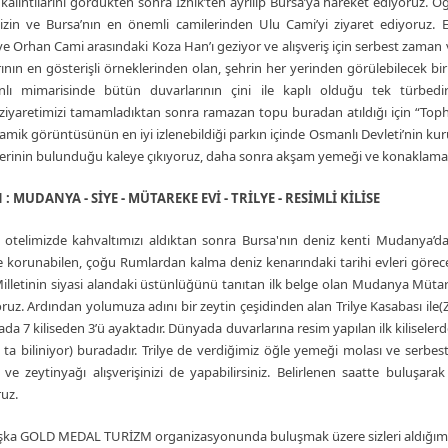
 kalıntılarını gördükten sonra İznik’ten ayrılıp Bursa’ya hareket ediyoruz. 
zin ve Bursa’nın en önemli camilerinden Ulu Cami’yi ziyaret ediyoruz. Es
e Orhan Cami arasındaki Koza Han’ı geziyor ve alışveriş için serbest zama
rının en gösterişli örneklerinden olan, şehrin her yerinden görülebilecek bi
lı mimarisinde bütün duvarlarının çini ile kaplı olduğu tek türbedir.
ziyaretimizi tamamladıktan sonra ramazan topu buradan atıldığı için “Toph
mik görüntüsünün en iyi izlenebildiği parkın içinde Osmanlı Devleti’nin ku
erinin bulunduğu kaleye çıkıyoruz, daha sonra akşam yemeği ve konaklama i
 : MUDANYA - SİYE - MÜTAREKE EVİ - TRİLYE - RESİMLİ KİLİSE
 otelimizde kahvaltımızı aldıktan sonra Bursa'nın deniz kenti Mudanya’d
 korunabilen, çoğu Rumlardan kalma deniz kenarındaki tarihi evleri görecek
illetinin siyasi alandaki üstünlüğünü tanıtan ilk belge olan Mudanya Mütar
ruz. Ardından yolumuza adını bir zeytin çeşidinden alan Trilye Kasabası ile(Z
da 7 kiliseden 3’ü ayaktadır. Dünyada duvarlarına resim yapılan ilk kiliselerden
 ta biliniyor) buradadır. Trilye de verdiğimiz öğle yemeği molası ve serbe
 ve zeytinyağı alışverişinizi de yapabilirsiniz. Belirlenen saatte buluş
uz.
aşka GOLD MEDAL TURİZM organizasyonunda buluşmak üzere sizleri aldığımız