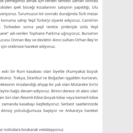
Öğle yemeğimizi almak için verilen serbest zaman sonrası
kiden ipek böceği kozalarının satışının yapıldığı, Ulu
n veriyoruz. Turumuzun bir sonraki durağında Türk mezar
r konuma sahip Yeşil Türbe’yi ziyaret ediyoruz. Camii’nin
 Türbeden sonra yeşil renkte çinileriyle ünlü Yeşil
ane” adı verilen Tophane Parkı’na uğruyoruz. Bursa’nın
rucusu Osman Bey ve devletin ikinci sultanı Orhan Bey’in
çin otelimize hareket ediyoruz.
a eski bir Rum kasabası olan Siye’de (Kumyaka) büyük
siniz. Trakya, İstanbul ve Boğazları işgalden kurtaran,
ekesinin imzalandığı ahşap bir yalı olan Mütareke Evi’ni
eytin bağı) devam ediyoruz. Birinci derece sit alanı olan
 biri olan Resimli Kilise (boyalı kilise veya kemerli kilise
st zamanda kasabayı keşfediyoruz. Serbest saatlerinizde
arak dönüş yolculuğumuza başlıyor ve Ankara’ya hareket
 noktalara bırakarak vedalaşıyoruz.