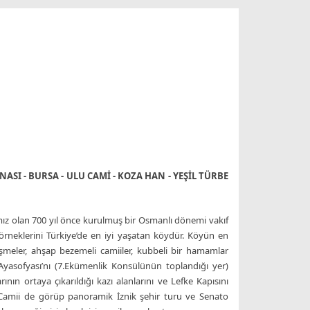
NASI - BURSA - ULU CAMİ - KOZA HAN - YEŞİL TÜRBE
ımız olan 700 yıl önce kurulmuş bir Osmanlı dönemi vakıf
örneklerini Türkiye’de en iyi yaşatan köydür. Köyün en
çeşmeler, ahşap bezemeli camiiler, kubbeli bir hamamlar
 Ayasofyası’nı (7.Ekümenlik Konsülünün toplandığı yer)
ının ortaya çıkarıldığı kazı alanlarını ve Lefke Kapısını
l Camii de görüp panoramik İznik şehir turu ve Senato